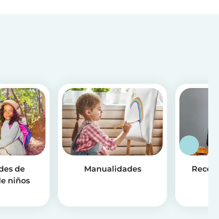
des de
Manualidades
Receta
e niños