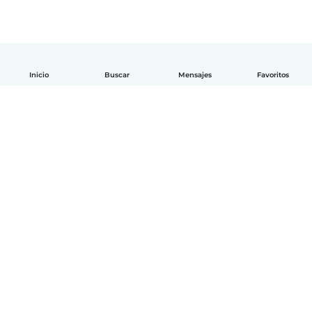
Inicio
Buscar
Mensajes
Favoritos
Español
Cómo funciona
Ayuda
Términos y Privacidad
Precios
Datos de la empresa
Babysits para Empresas
Normas de la comunidad