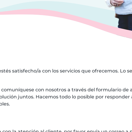
stés satisfecho/a con los servicios que ofrecemos. Lo se
r comuníquese con nosotros a través del formulario de a
lución juntos. Hacemos todo lo posible por responder 
bles.
a con la atención al cliente, por favor envía un correo a 