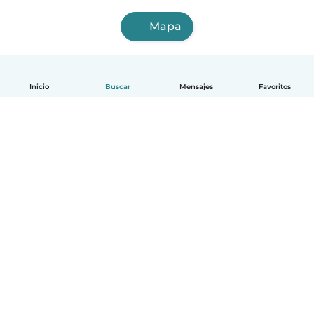
Mapa
Inicio
Buscar
Mensajes
Favoritos
Español
Cómo funciona
Ayuda
Términos y Privacidad
Precios
Datos de la empresa
Babysits para Empresas
Normas de la comunidad