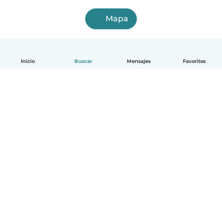
Mapa
Inicio
Buscar
Mensajes
Favoritos
Español
Cómo funciona
Ayuda
Términos y Privacidad
Precios
Datos de la empresa
Babysits para Empresas
Normas de la comunidad