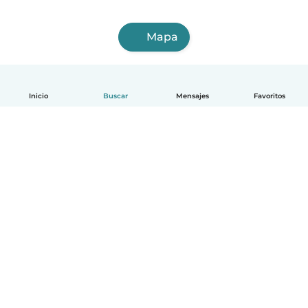
Mapa
Inicio
Buscar
Mensajes
Favoritos
Español
Cómo funciona
Ayuda
Términos y Privacidad
Precios
Datos de la empresa
Babysits para Empresas
Normas de la comunidad