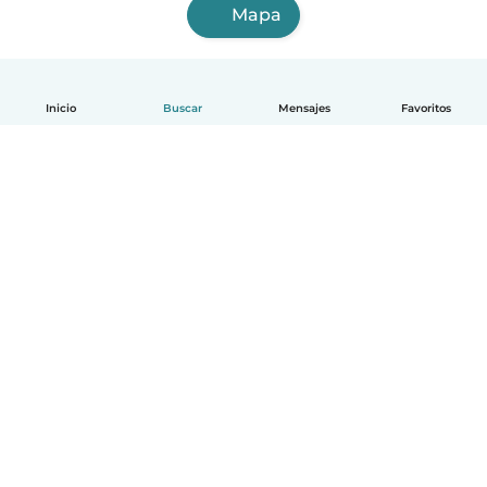
Mapa
Inicio
Buscar
Mensajes
Favoritos
Español
Cómo funciona
Ayuda
Términos y Privacidad
Precios
Datos de la empresa
Babysits para Empresas
Normas de la comunidad